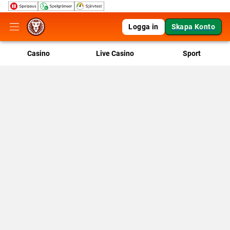
Logga in
Skapa Konto
Casino
Live Casino
Sport