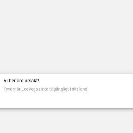
Vi ber om ursäkt!
Tyvärr är LeoVegas inte tillgängligt i ditt land.