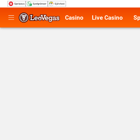
Casino
Live Casino
Sp