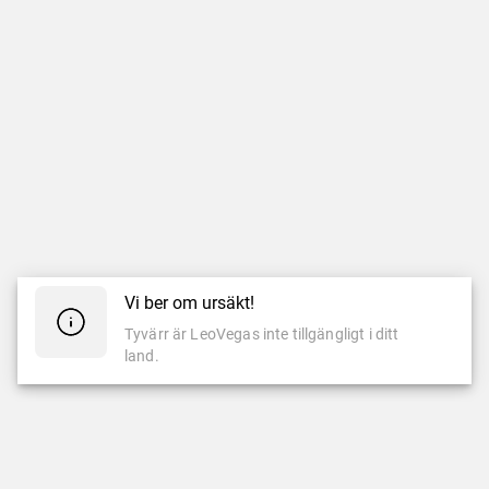
Vi ber om ursäkt!
Tyvärr är LeoVegas inte tillgängligt i ditt
land.