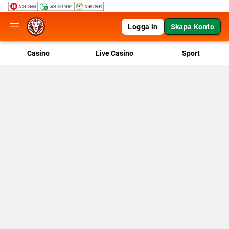
Logga in
Skapa Konto
Casino
Live Casino
Sport