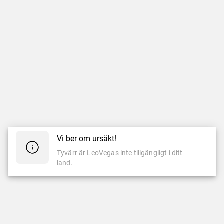
Vi ber om ursäkt!
Tyvärr är LeoVegas inte tillgängligt i ditt
land.