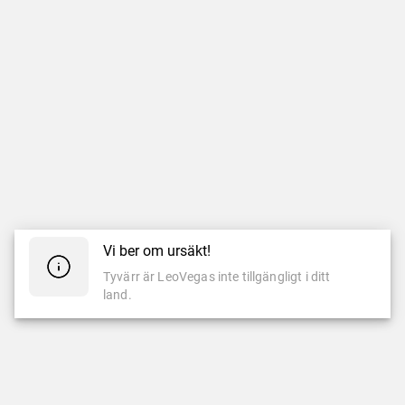
Vi ber om ursäkt!
Tyvärr är LeoVegas inte tillgängligt i ditt
land.