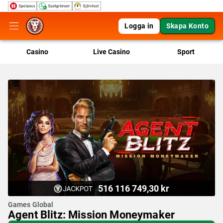
Logga in
Skapa Konto
Casino
Live Casino
Sport
516 116 749,30 kr
Games Global
Agent Blitz: Mission Moneymaker