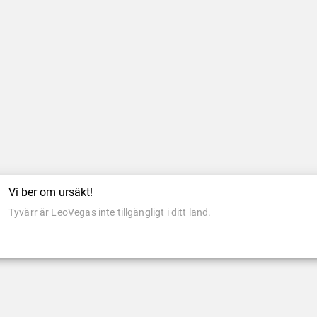
Vi ber om ursäkt!
Tyvärr är LeoVegas inte tillgängligt i ditt land.