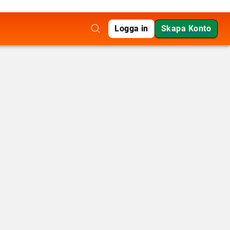
Logga in
Skapa Konto