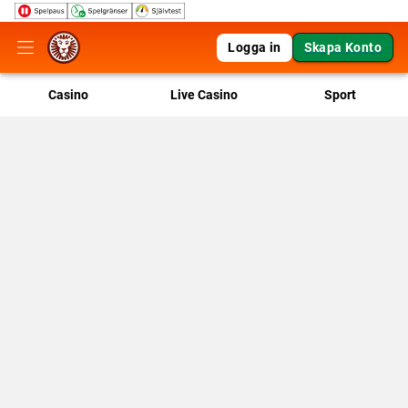
Logga in
Skapa Konto
Casino
Live Casino
Sport