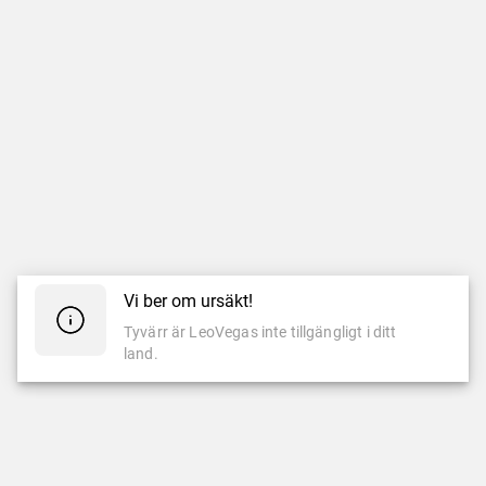
Vi ber om ursäkt!
Tyvärr är LeoVegas inte tillgängligt i ditt
land.