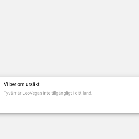
Vi ber om ursäkt!
Tyvärr är LeoVegas inte tillgängligt i ditt land.