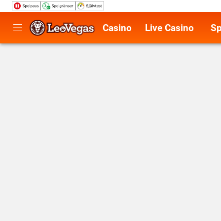
Casino
Live Casino
Sp