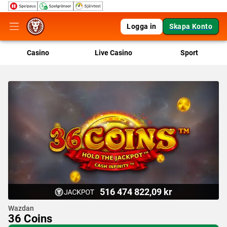
Logga in
Skapa Konto
Casino
Live Casino
Sport
516 474 822,09 kr
Wazdan
36 Coins