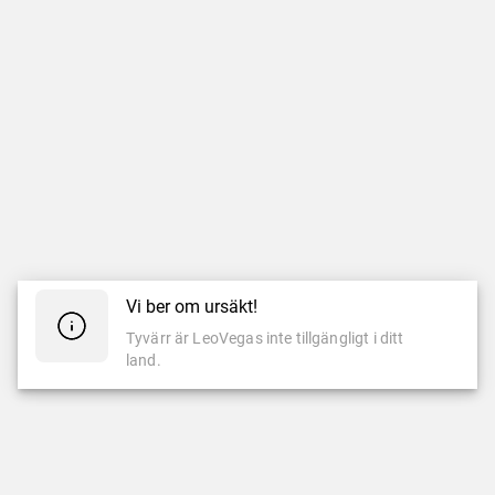
Vi ber om ursäkt!
Tyvärr är LeoVegas inte tillgängligt i ditt
land.