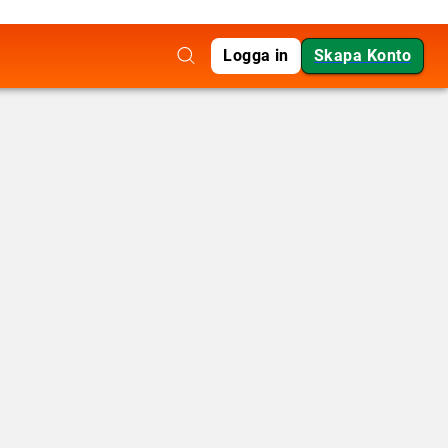
Logga in
Skapa Konto