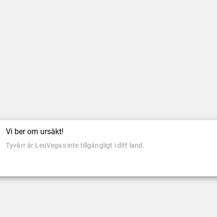
Vi ber om ursäkt!
Tyvärr är LeoVegas inte tillgängligt i ditt land.