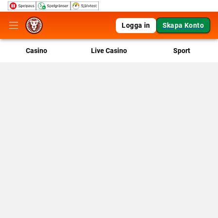
Logga in
Skapa Konto
Casino
Live Casino
Sport