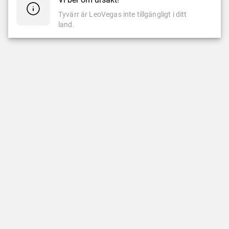
Tyvärr är LeoVegas inte tillgängligt i ditt
land.
CASINO
LIVE CASINO
Spelautomater
Roulette
Populära Spel
Blackjack
Nya Spel
Poker
LeoJackpot
Baccarat
LeoVegas Originals
Populära Live Spel
Jackpotspel
Nya Live Spel