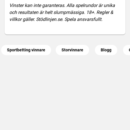
Vinster kan inte garanteras. Alla spelrundor är unika
och resultaten är helt slumpmässiga. 18+. Regler &
villkor gäller. Stödlinjen.se. Spela ansvarsfullt.
Sportbetting vinnare
Storvinnare
Blogg