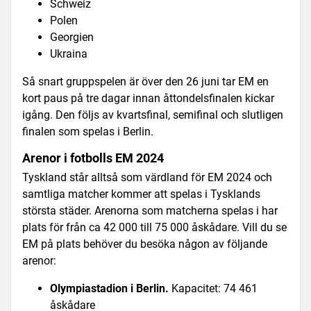
Schweiz
Polen
Georgien
Ukraina
Så snart gruppspelen är över den 26 juni tar EM en
kort paus på tre dagar innan åttondelsfinalen kickar
igång. Den följs av kvartsfinal, semifinal och slutligen
finalen som spelas i Berlin.
Arenor i fotbolls EM 2024
Tyskland står alltså som värdland för EM 2024 och
samtliga matcher kommer att spelas i Tysklands
största städer. Arenorna som matcherna spelas i har
plats för från ca 42 000 till 75 000 åskådare. Vill du se
EM på plats behöver du besöka någon av följande
arenor:
Olympiastadion i Berlin.
Kapacitet: 74 461
åskådare