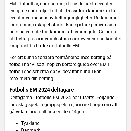
EM i fotboll är, som nämnt, ett av de bästa eventen
enligt de som följer fotboll. Dessutom kommer detta
event med massor av bettingmöjligheter. Redan långt
innan mästerskapet startar kan spelare placera sina
bets på vem de tror kommer att vinna guld. Gillar du
att betta på sporter och stora sportevenemang kan det
knappast bli bättre än fotbolls-EM.
För att kunna förklara förmånerna med betting på
fotboll har vi satt ihop en kortare guide över EM i
fotboll spelschema där vi berättar hur du kan
maximera din betting.
Fotbolls EM 2024 deltagare
Deltagarna i fotbolls-EM 2024 har utsetts. Följande
landslag spelar i gruppspelen i juni med hopp om att
gå vidare ända till finalen den 14 juli:
Tyskland
Danmark