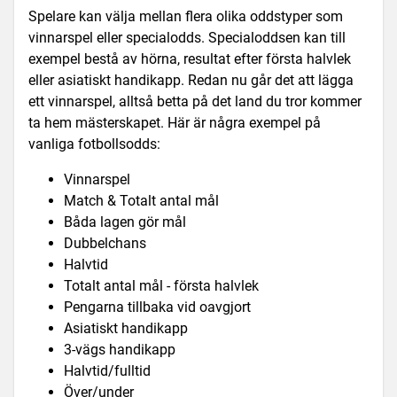
Spelare kan välja mellan flera olika oddstyper som
vinnarspel eller specialodds. Specialoddsen kan till
exempel bestå av hörna, resultat efter första halvlek
eller asiatiskt handikapp. Redan nu går det att lägga
ett vinnarspel, alltså betta på det land du tror kommer
ta hem mästerskapet. Här är några exempel på
vanliga fotbollsodds:
Vinnarspel
Match & Totalt antal mål
Båda lagen gör mål
Dubbelchans
Halvtid
Totalt antal mål - första halvlek
Pengarna tillbaka vid oavgjort
Asiatiskt handikapp
3-vägs handikapp
Halvtid/fulltid
Över/under