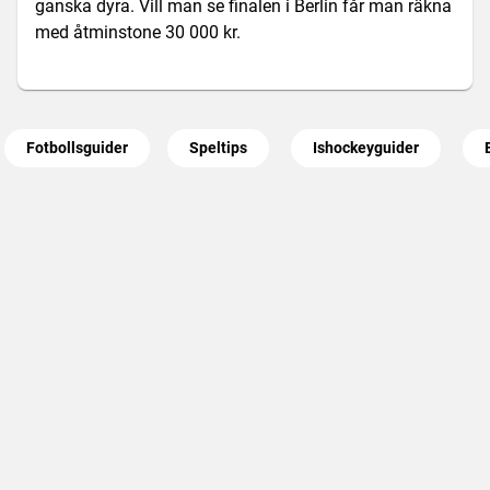
ganska dyra. Vill man se finalen i Berlin får man räkna
med åtminstone 30 000 kr.
Fotbollsguider
Speltips
Ishockeyguider