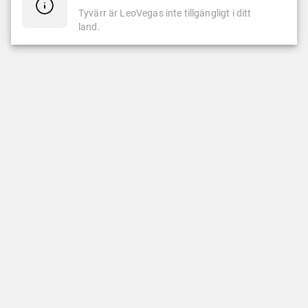
Tyvärr är LeoVegas inte tillgängligt i ditt
land.
CASINO
LIVE CASINO
Spelautomater
Roulette
Populära Spel
Blackjack
Nya Spel
Poker
LeoJackpot
Baccarat
LeoVegas Originals
Populära Live Spel
Jackpotspel
Nya Live Spel