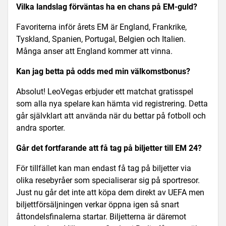
Vilka landslag förväntas ha en chans på EM-guld?
Favoriterna inför årets EM är England, Frankrike,
Tyskland, Spanien, Portugal, Belgien och Italien.
Många anser att England kommer att vinna.
Kan jag betta på odds med min välkomstbonus?
Absolut! LeoVegas erbjuder ett matchat gratisspel
som alla nya spelare kan hämta vid registrering. Detta
går självklart att använda när du bettar på fotboll och
andra sporter.
Går det fortfarande att få tag på biljetter till EM 24?
För tillfället kan man endast få tag på biljetter via
olika resebyråer som specialiserar sig på sportresor.
Just nu går det inte att köpa dem direkt av UEFA men
biljettförsäljningen verkar öppna igen så snart
åttondelsfinalerna startar. Biljetterna är däremot