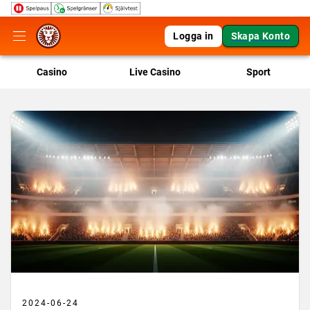
Logga in
Skapa Konto
Casino
Live Casino
Sport
2024-06-24