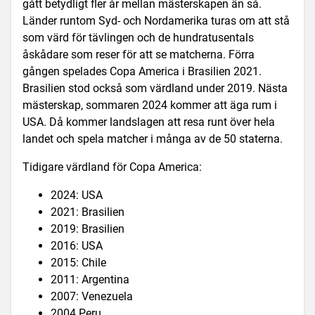
gått betydligt fler år mellan mästerskapen än så.
Länder runtom Syd- och Nordamerika turas om att stå
som värd för tävlingen och de hundratusentals
åskådare som reser för att se matcherna. Förra
gången spelades Copa America i Brasilien 2021.
Brasilien stod också som värdland under 2019. Nästa
mästerskap, sommaren 2024 kommer att äga rum i
USA. Då kommer landslagen att resa runt över hela
landet och spela matcher i många av de 50 staterna.
Tidigare värdland för Copa America:
2024: USA
2021: Brasilien
2019: Brasilien
2016: USA
2015: Chile
2011: Argentina
2007: Venezuela
2004 Peru