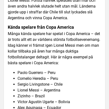
Lionel Messi. Första halvlek spelades utan mål och
även andra halvlek slutade helt utan mål. Länderna
gjorde upp i straffar där Chile till slut lyckades slå
Argentina och vinna Copa America.
Kända spelare från Copa America
Många kända spelare har spelat i Copa America – det
är trots allt ett av världens största fotbollsevenemang.
Idag känner vi främst igen Lionel Messi men om man
kollar tillbaka på åren har många duktiga
fotbollstalanger deltagit. Här är några exempel på
bästa spelare i Copa America:
Paolo Guerrero – Peru
Cornelio Heredia – Peru
Sergio Livingstone – Chile
Lionel Messi – Argentina
Zizinho – Brazil
Víctor Agustín Ugarte – Bolivia
Alex Aguinaga – Ecuador