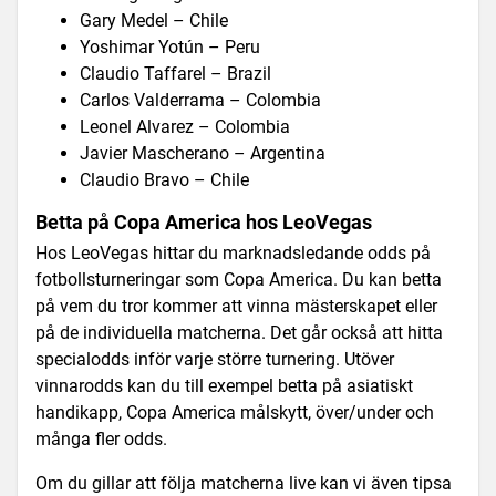
Gary Medel – Chile
Yoshimar Yotún – Peru
Claudio Taffarel – Brazil
Carlos Valderrama – Colombia
Leonel Alvarez – Colombia
Javier Mascherano – Argentina
Claudio Bravo – Chile
Betta på Copa America hos LeoVegas
Hos LeoVegas hittar du marknadsledande odds på
fotbollsturneringar som Copa America. Du kan betta
på vem du tror kommer att vinna mästerskapet eller
på de individuella matcherna. Det går också att hitta
specialodds inför varje större turnering. Utöver
vinnarodds kan du till exempel betta på asiatiskt
handikapp, Copa America målskytt, över/under och
många fler odds.
Om du gillar att följa matcherna live kan vi även tipsa