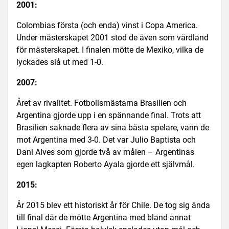
2001:
Colombias första (och enda) vinst i Copa America.
Under mästerskapet 2001 stod de även som värdland
för mästerskapet. I finalen mötte de Mexiko, vilka de
lyckades slå ut med 1-0.
2007:
Året av rivalitet. Fotbollsmästarna Brasilien och
Argentina gjorde upp i en spännande final. Trots att
Brasilien saknade flera av sina bästa spelare, vann de
mot Argentina med 3-0. Det var Julio Baptista och
Dani Alves som gjorde två av målen – Argentinas
egen lagkapten Roberto Ayala gjorde ett självmål.
2015:
År 2015 blev ett historiskt år för Chile. De tog sig ända
till final där de mötte Argentina med bland annat