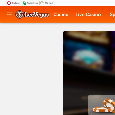
Casino
Live Casino
Sp