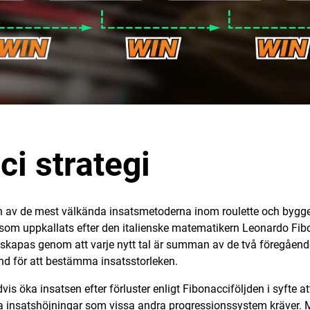
ci strategi
en av de mest välkända insatsmetoderna inom roulette och byg
om uppkallats efter den italienske matematikern Leonardo Fibona
) skapas genom att varje nytt tal är summan av de två föregåend
d för att bestämma insatsstorleken.
dvis öka insatsen efter förluster enligt Fibonacciföljden i syfte at
iga insatshöjningar som vissa andra progressionssystem kräver.