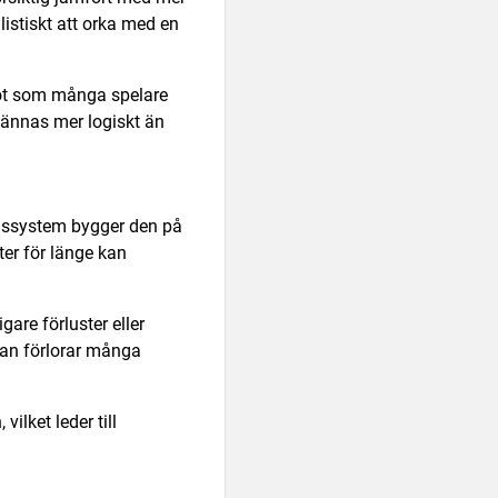
listiskt att orka med en
ågot som många spelare
kännas mer logiskt än
ionssystem bygger den på
tter för länge kan
gare förluster eller
 man förlorar många
ilket leder till