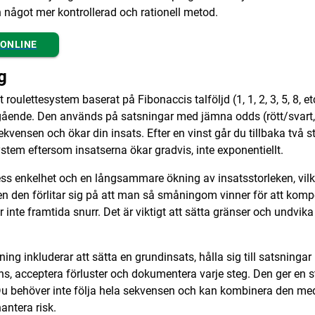
 något mer kontrollerad och rationell metod.
e ONLINE
g
 roulettesystem baserat på Fibonaccis talföljd (1, 1, 2, 3, 5, 8, etc
ående. Den används på satsningar med jämna odds (rött/svart, 
sekvensen och ökar din insats. Efter en vinst går du tillbaka två
stem eftersom insatserna ökar gradvis, inte exponentiellt.
ss enkelhet och en långsammare ökning av insatsstorleken, vilket
Men den förlitar sig på att man så småningom vinner för att komp
r inte framtida snurr. Det är viktigt att sätta gränser och undvika
ning inkluderar att sätta en grundinsats, hålla sig till satsning
, acceptera förluster och dokumentera varje steg. Den ger en 
 Du behöver inte följa hela sekvensen och kan kombinera den med
hantera risk.