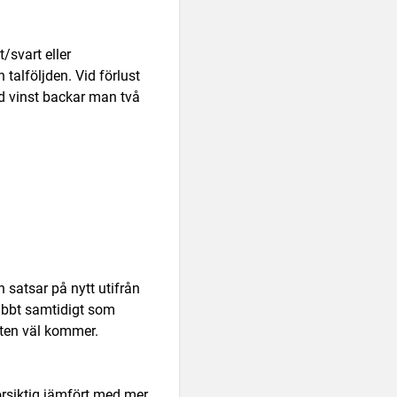
/svart eller
 talföljden. Vid förlust
Vid vinst backar man två
 satsar på nytt utifrån
nabbt samtidigt som
sten väl kommer.
örsiktig jämfört med mer