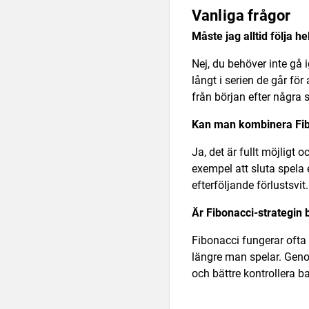
Vanliga frågor
Måste jag alltid följa 
Nej, du behöver inte gå 
långt i serien de går fö
från början efter några 
Kan man kombinera Fibo
Ja, det är fullt möjligt 
exempel att sluta spela 
efterföljande förlustsvit.
Är Fibonacci-strategin b
Fibonacci fungerar ofta 
längre man spelar. Genom
och bättre kontrollera b