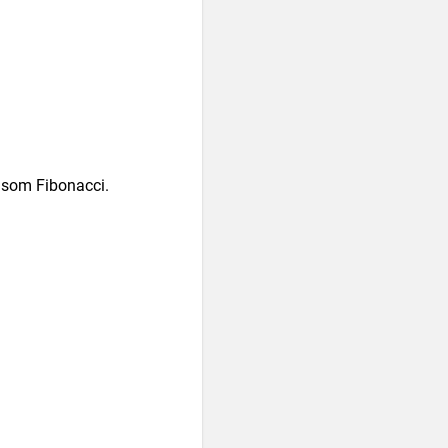
i som Fibonacci.