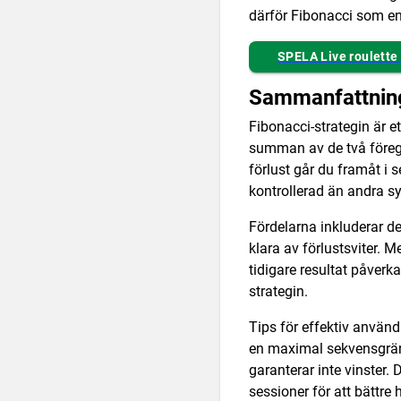
därför Fibonacci som en
SPELA Live roulett
Sammanfattnin
Fibonacci-strategin är ett
summan av de två föreg
förlust går du framåt i 
kontrollerad än andra sy
Fördelarna inkluderar de
klara av förlustsviter. 
tidigare resultat påverka
strategin.
Tips för effektiv använd
en maximal sekvensgräns
garanterar inte vinster.
sessioner för att bättre 