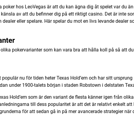
 poker hos LeoVegas är att du kan ägna dig åt spelet var du än 
känsla av att du befinner dig på ett riktigt casino. Det är inte s
n dealer eller spelare. Här spelar du mot en livs levande dealer 
anter
 olika pokervarianter som kan vara bra att hålla koll på så att du
populär nu för tiden heter Texas Hold’em och har sitt ursprung 
edan under 1900-talets början i staden Robstown i delstaten Tex
exas Hold’em som är den variant de flesta känner igen från olik
nledningarna till dess popularitet är att det är relativt enkelt a
g grunderna för att sedan gå in på mer avancerade strategier när d