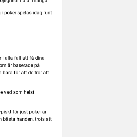
öjligheterna är många.
ur poker spelas idag runt
 alla fall att få dina
 som är baserade på
ara för att de tror att
te vad som helst
iskt för just poker är
n bästa handen, trots att