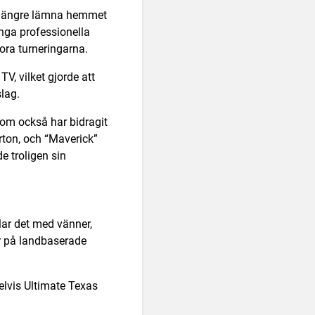
e längre lämna hemmet
ånga professionella
tora turneringarna.
V, vilket gjorde att
lag.
som också har bidragit
rton, och “Maverick”
e troligen sin
lar det med vänner,
er på landbaserade
elvis Ultimate Texas