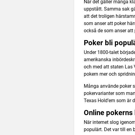
När det gäller många kla
uppstått. Samma sak gäll
att det troligen härstam
som anser att poker här
också de som anser att 
Poker bli popul
Under 1800-talet börjad
amerikanska inbördeskrig
och med att staten Las 
pokern mer och spridning
Många använde poker som
pokervarianter som man 
Texas Hold’em som är de
Online pokerns 
När internet slog igenom
populärt. Det var till en