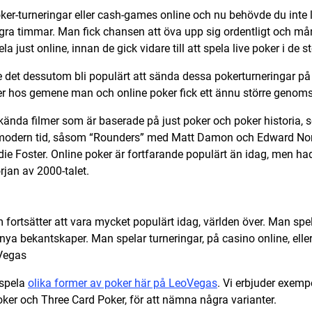
ker-turneringar eller cash-games online och nu behövde du int
några timmar. Man fick chansen att öva upp sig ordentligt och m
a just online, innan de gick vidare till att spela live poker i de s
 det dessutom bli populärt att sända dessa pokerturneringar på T
r hos gemene man och online poker fick ett ännu större genoms
ända filmer som är baserade på just poker och poker historia, 
t i modern tid, såsom “Rounders” med Matt Damon och Edward No
e Foster. Online poker är fortfarande populärt än idag, men had
rjan av 2000-talet.
m fortsätter att vara mycket populärt idag, världen över. Man spe
d nya bekantskaper. Man spelar turneringar, på casino online, ell
Vegas
 spela
olika former av poker här på LeoVegas
. Vi erbjuder exemp
ker och Three Card Poker, för att nämna några varianter.