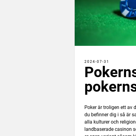
2024-07-31
Pokerns
pokerns
Poker är troligen ett av
du befinner dig i så är s
alla kulturer och religi
landbaserade casinon so