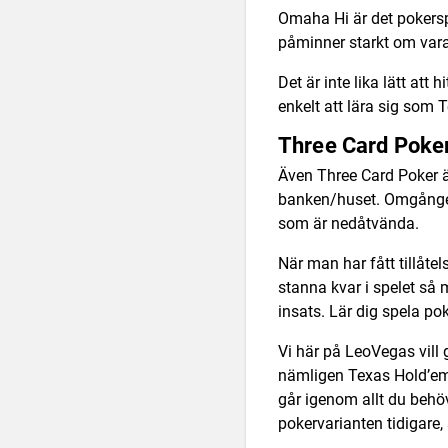
Omaha Hi är det pokersp
påminner starkt om varan
Det är inte lika lätt att
enkelt att lära sig som 
Three Card Poke
Även Three Card Poker är
banken/huset. Omgången 
som är nedåtvända.
När man har fått tillåt
stanna kvar i spelet så 
insats. Lär dig spela p
Vi här på LeoVegas vill g
nämligen Texas Hold’em.
går igenom allt du behöv
pokervarianten tidigare, s