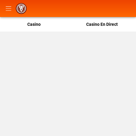
Casino
Casino En Direct