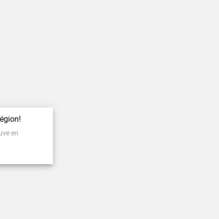
égion!
ouve en