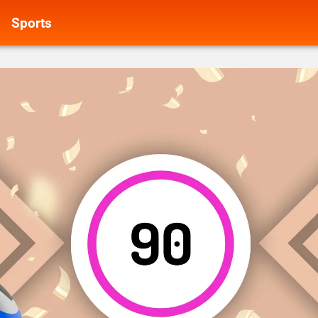
Sports