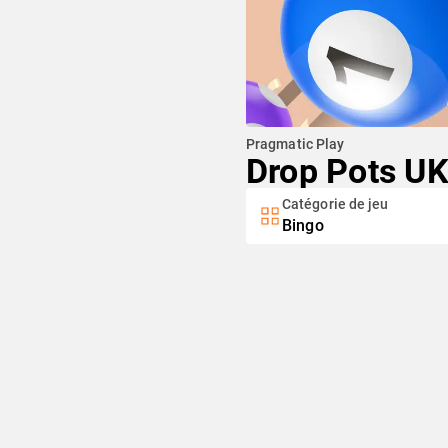
Pragmatic Play
Drop Pots U
Catégorie de jeu
Bingo