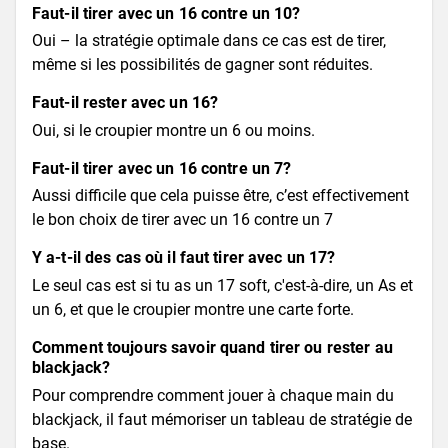
Faut-il tirer avec un 16 contre un 10?
Oui – la stratégie optimale dans ce cas est de tirer,
même si les possibilités de gagner sont réduites.
Faut-il rester avec un 16?
Oui, si le croupier montre un 6 ou moins.
Faut-il tirer avec un 16 contre un 7?
Aussi difficile que cela puisse être, c’est effectivement
le bon choix de tirer avec un 16 contre un 7
Y a-t-il des cas où il faut tirer avec un 17?
Le seul cas est si tu as un 17 soft, c'est-à-dire, un As et
un 6, et que le croupier montre une carte forte.
Comment toujours savoir quand tirer ou rester au
blackjack?
Pour comprendre comment jouer à chaque main du
blackjack, il faut mémoriser un tableau de stratégie de
base.