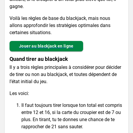
gagne.
Voilà les règles de base du blackjack, mais nous
allons approfondir les stratégies optimales dans
certaines situations.
Jouer au blackjack en ligne
Quand tirer au blackjack
Il y a trois règles principales à considérer pour décider
de tirer ou non au blackjack, et toutes dépendent de
l’état initial du jeu.
Les voici:
Il faut toujours tirer lorsque ton total est compris
entre 12 et 16, si la carte du croupier est de 7 ou
plus. En tirant, tu te donnes une chance de te
rapprocher de 21 sans sauter.