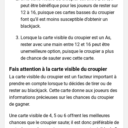
peut être bénéfique pour les joueurs de rester sur
12 à 16, puisque ces cartes basses du croupier
font qu’il est moins susceptible d’obtenir un
blackjack.
Lorsque la carte visible du croupier est un As,
rester avec une main entre 12 et 16 peut être
unemeilleure option, puisque le croupier a plus
de chance de sauter avec cette carte.
Fais attention à la carte visible du croupier
La carte visible du croupier est un facteur important à
prendre en compte lorsque tu décides de tirer ou de
rester au blackjack. Cette carte donne aux joueurs des
informations précieuses sur les chances du croupier
de gagner.
Une carte visible de 4, 5 ou 6 offrent les meilleures
chances que le croupier saute; il est donc préférable de