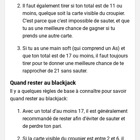
Il faut également tirer si ton total est de 11 ou
moins, quelque soit la carte visible du croupier.
C’est parce que c’est impossible de sauter, et que
tu as une meilleure chance de gagner si tu
prends une autre carte.
Si tu as une main soft (qui comprend un As) et
que ton total est de 17 ou moins, il faut toujours
tirer pour te donner une meilleure chance de te
rapprocher de 21 sans sauter.
Quand rester au blackjack
Il y a quelques règles de base à connaître pour savoir
quand rester au blackjack:
Avec un total d’au moins 17, il est généralement
recommandé de rester afin d’éviter de sauter et
de perdre ton pari.
Si la carte visible du croupier est entre 2 et 6, il