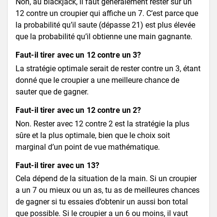
Non, au blackjack, il faut généralement rester sur un
12 contre un croupier qui affiche un 7. C’est parce que
la probabilité qu’il saute (dépasse 21) est plus élevée
que la probabilité qu’il obtienne une main gagnante.
Faut-il tirer avec un 12 contre un 3?
La stratégie optimale serait de rester contre un 3, étant
donné que le croupier a une meilleure chance de
sauter que de gagner.
Faut-il tirer avec un 12 contre un 2?
Non. Rester avec 12 contre 2 est la stratégie la plus
sûre et la plus optimale, bien que le choix soit
marginal d’un point de vue mathématique.
Faut-il tirer avec un 13?
Cela dépend de la situation de la main. Si un croupier
a un 7 ou mieux ou un as, tu as de meilleures chances
de gagner si tu essaies d’obtenir un aussi bon total
que possible. Si le croupier a un 6 ou moins, il vaut