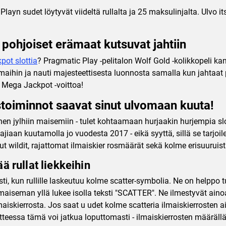
yn sudet löytyvät viideltä rullalta ja 25 maksulinjalta. Ulvo it
a pohjoiset erämaat kutsuvat jahtiin
kpot slottia
? Pragmatic Play -pelitalon Wolf Gold -kolikkopeli k
ihin ja nauti majesteettisesta luonnosta samalla kun jahtaat pel
 Mega Jackpot -voittoa!
stoiminnot saavat sinut ulvomaan kuuta!
en jylhiin maisemiin - tulet kohtaamaan hurjaakin hurjempia slot
jiaan kuutamolla jo vuodesta 2017 - eikä syyttä, sillä se tarjoile
ut wildit, rajattomat ilmaiskier rosmäärät sekä kolme erisuuruist
ää rullat liekkeihin
ti, kun rullille laskeutuu kolme scatter-symbolia. Ne on helppo tu
eman yllä lukee isolla teksti "SCATTER". Ne ilmestyvät ainoasta
lmaiskierrosta. Jos saat u udet kolme scatteria ilmaiskierrosten 
atteessa tämä voi jatkua loputtomasti - ilmaiskierrosten määrällä