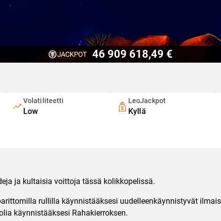
46 909 618,49 €
Volatiliteetti
LeoJackpot
Low
Kyllä
eja ja kultaisia voittoja tässä kolikkopelissä.
arittomilla rullilla käynnistääksesi uudelleenkäynnistyvät ilmaisk
lia käynnistääksesi Rahakierroksen.