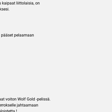
aipaat liittolaisia, on
ksesi.
la pääset pelaamaan
at voiton Wolf Gold -pelissä.
errokselle jahtaamaan
oistetta !