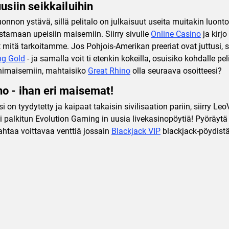
usiin seikkailuihin
onnon ystävä, sillä pelitalo on julkaisuut useita muitakin luont
stamaan upeisiin maisemiin. Siirry sivulle
Online Casino
ja kirjo
mitä tarkoitamme. Jos Pohjois-Amerikan preeriat ovat juttusi, 
g Gold
- ja samalla voit ti etenkin kokeilla, osuisiko kohdalle pe
nnimaisemiin, mahtaisiko
Great Rhino
olla seuraava osoitteesi?
o - ihan eri maisemat!
on tyydytetty ja kaipaat takaisin sivilisaation pariin, siirry Leo
 palkitun Evolution Gaming in uusia livekasinopöytiä! Pyöräyt
ahtaa voittavaa venttiä jossain
Blackjack VIP
blackjack-pöydist