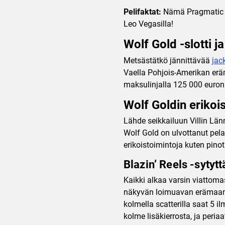
Pelifaktat:
Nämä Pragmatic Pla
Leo Vegasilla!
Wolf Gold -slotti j
Metsästätkö jännittävää
jac
Vaella Pohjois-Amerikan eräma
maksulinjalla 125 000 euron
Wolf Goldin erikoi
Lähde seikkailuun Villin Länn
Wolf Gold on ulvottanut pelaa
erikoistoimintoja kuten pinot
Blazin’ Reels -sytytt
Kaikki alkaa varsin viattomas
näkyvän loimuavan erämaamais
kolmella scatterilla saat 5 i
kolme lisäkierrosta, ja peria