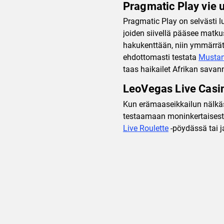
Pragmatic Play vie u
Pragmatic Play on selvästi lu
joiden siivellä pääsee matku
hakukenttään, niin ymmärrät 
ehdottomasti testata
Mustan
taas haikailet Afrikan sava
LeoVegas Live Casin
Kun erämaaseikkailun nälkäsi 
testaamaan moninkertaisesti
Live Roulette
-pöydässä tai j