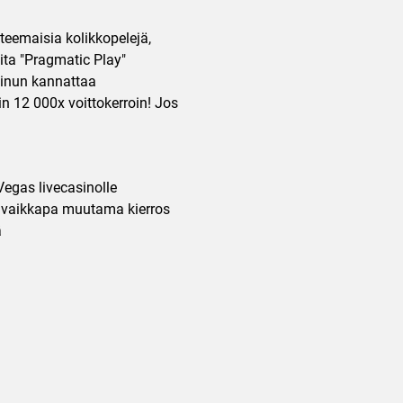
oteemaisia kolikkopelejä,
 ita "Pragmatic Play"
sinun kannattaa
lin 12 000x voittokerroin! Jos
Vegas livecasinolle
ä vaikkapa muutama kierros
ä