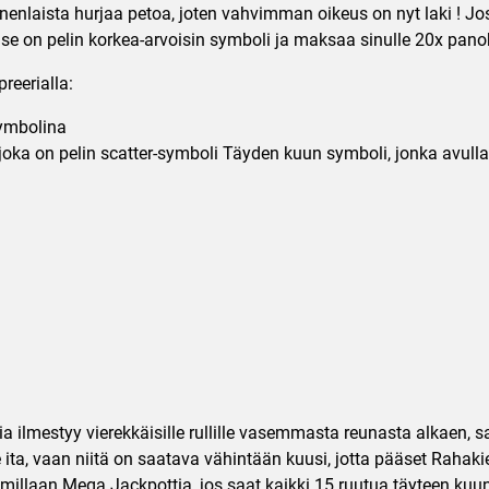
nlaista hurjaa petoa, joten vahvimman oikeus on nyt laki ! Jos k
ä se on pelin korkea-arvoisin symboli ja maksaa sinulle 20x pano
reerialla:
symbolina
joka on pelin scatter-symboli Täyden kuun symboli, jonka avul
a ilmestyy vierekkäisille rullille vasemmasta reunasta alkaen, sa
ta, vaan niitä on saatava vähintään kuusi, jotta pääset Rahaki
mmillaan Mega Jackpottia, jos saat kaikki 15 ruutua täyteen kuunl