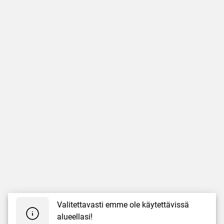
Valitettavasti emme ole käytettävissä
alueellasi!