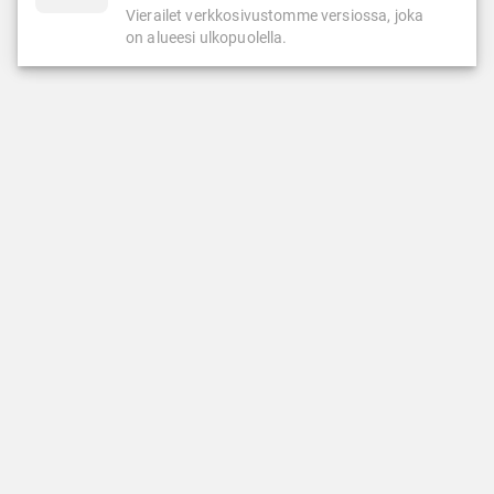
Vierailet verkkosivustomme versiossa, joka
on alueesi ulkopuolella.
KASINO
LIVEKASINO
Kolikkopelit
Ruletti
Suosituimmat
Blackjack
Uusimmat pelit
Pokeri
LeoJackpot
Baccarat
LeoVegas Originals
Suositut livekasinopelit
Jättipottipelit
Uudet livekasinopelit
Megaways-pelit
LeoVegas eksklusiiviset