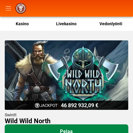
Kasino
Livekasino
Vedonlyönti
46 892 932,09 €
Swintt
Wild Wild North
Pelaa