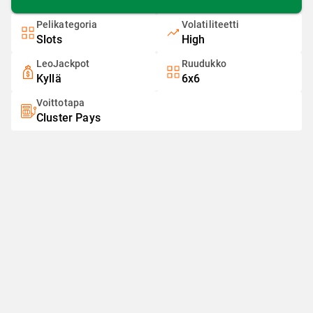
Pelikategoria
Volatiliteetti
Slots
High
LeoJackpot
Ruudukko
Kyllä
6x6
Voittotapa
Cluster Pays