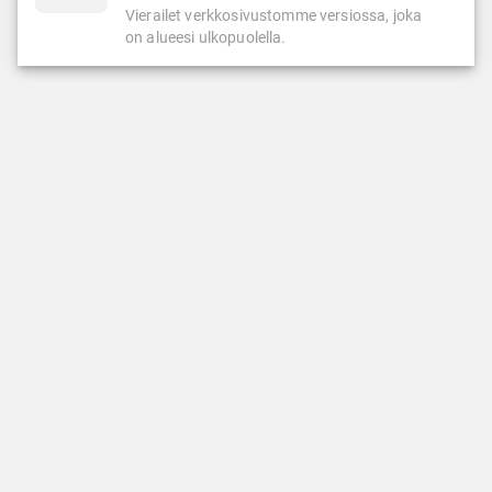
Vierailet verkkosivustomme versiossa, joka
on alueesi ulkopuolella.
KASINO
LIVEKASINO
Kolikkopelit
Ruletti
Suosituimmat
Blackjack
Uusimmat pelit
Pokeri
LeoJackpot
Baccarat
LeoVegas Originals
Suositut livekasinopelit
Jättipottipelit
Uudet livekasinopelit
Megaways-pelit
LeoVegas eksklusiiviset