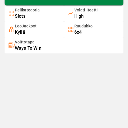
Pelikategoria
Volatiliteetti
Slots
High
LeoJackpot
Ruudukko
Kyllä
6x4
Voittotapa
Ways To Win