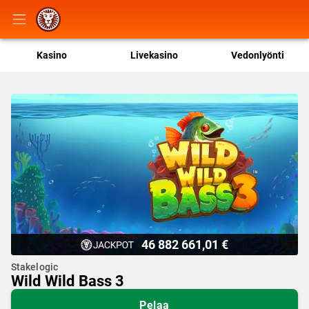
Kasino
Livekasino
Vedonlyönti
46 882 661,01 €
Stakelogic
Wild Wild Bass 3
Pelaa