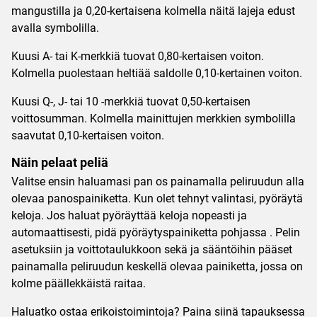
mangustilla ja 0,20-kertaisena kolmella näitä lajeja edust
avalla symbolilla.
Kuusi A- tai K-merkkiä tuovat 0,80-kertaisen voiton.
Kolmella puolestaan heltiää saldolle 0,10-kertainen voiton.
Kuusi Q-, J- tai 10 -merkkiä tuovat 0,50-kertaisen
voittosumman. Kolmella mainittujen merkkien symbolilla
saavutat 0,10-kertaisen voiton.
Näin pelaat peliä
Valitse ensin haluamasi pan os painamalla peliruudun alla
olevaa panospainiketta. Kun olet tehnyt valintasi, pyöräytä
keloja. Jos haluat pyöräyttää keloja nopeasti ja
automaattisesti, pidä pyöräytyspainiketta pohjassa . Pelin
asetuksiin ja voittotaulukkoon sekä ja sääntöihin pääset
painamalla peliruudun keskellä olevaa painiketta, jossa on
kolme päällekkäistä raitaa.
Haluatko ostaa erikoistoimintoja? Paina siinä tapauksessa