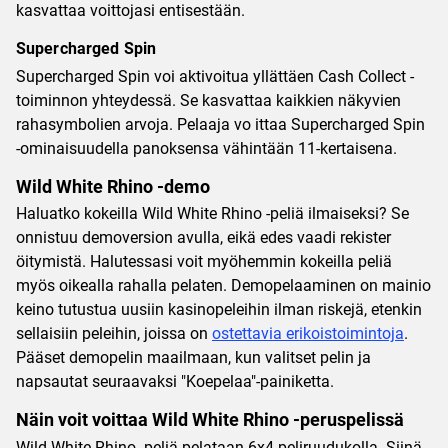
kasvattaa voittojasi entisestään.
Supercharged Spin
Supercharged Spin voi aktivoitua yllättäen Cash Collect -
toiminnon yhteydessä. Se kasvattaa kaikkien näkyvien
rahasymbolien arvoja. Pelaaja vo ittaa Supercharged Spin
-ominaisuudella panoksensa vähintään 11-kertaisena.
Wild White Rhino -demo
Haluatko kokeilla Wild White Rhino -peliä ilmaiseksi? Se
onnistuu demoversion avulla, eikä edes vaadi rekister
öitymistä. Halutessasi voit myöhemmin kokeilla peliä
myös oikealla rahalla pelaten. Demopelaaminen on mainio
keino tutustua uusiin kasinopeleihin ilman riskejä, etenkin
sellaisiin peleihin, joissa on
ostettavia erikoistoimintoja
.
Pääset demopelin maailmaan, kun valitset pelin ja
napsautat seuraavaksi "Koepelaa"-painiketta.
Näin voit voittaa Wild White Rhino -peruspelissä
Wild White Rhino -peliä pelataan 6x4-peliruudukolla. Siinä