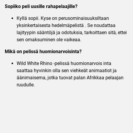
Sopiiko peli uusille rahapelaajille?
Kyllä sopii. Kyse on perusominaisuuksiltaan
yksinkertaisesta hedelmäpelistä . Se noudattaa
lajityypin sääntöjä ja odotuksia, tarkoittaen sitä, ettei
sen omaksuminen ole vaikeaa.
Mikä on pelissä huomionarvoisinta?
Wild White Rhino -pelissä huomionarvois inta
saattaa hyvinkin olla sen viehkeät animaatiot ja
äänimaisema, jotka tuovat palan Afrikkaa pelaajan
ruudulle.