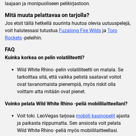
laajaan ja monipuoliseen pelikirjastoon.
Mitä muuta pelattavaa on tarjolla?
Jos etsit tällä hetkellä suurinta huutoa olevia uutuuspelejä,
voit halutessasi tutustua
Fuzalong Fire Wilds
ja
Toro
Rockets
-peleihin.
FAQ
Kuinka korkea on pelin volatiliteetti?
Wild White Rhino -pelin volatiliteetti on matala. Se
tarkoittaa sitä, että vaikka pelistä saatavat voitot
ovat tavanomaista pienempiä, myös riskit olla
voittam atta mitään ovat pienet.
Voinko pelata Wild White Rhino -peliä mobiililaitteellani?
Voit toki. LeoVegas tarjoaa
mobiili kasinopelit
ajasta
ja paikasta riippumatta. Sen ansiosta voit pelata
Wild White Rhino -peliä myös mobiililaitteellasi.