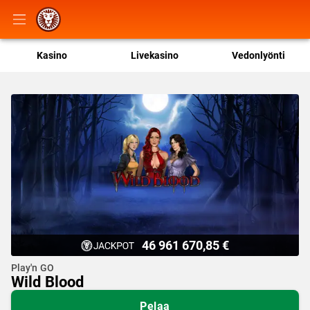
Kasino
Livekasino
Vedonlyönti
46 961 670,85 €
Play'n GO
Wild Blood
Pelaa