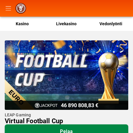
Kasino
Livekasino
Vedonlyönti
46 890 808,83 €
LEAP Gaming
Virtual Football Cup
Pelaa