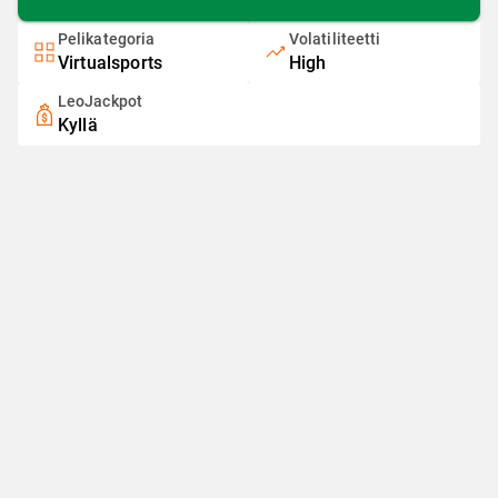
Pelikategoria
Volatiliteetti
Virtualsports
High
LeoJackpot
Kyllä