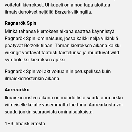
voitetuti kierrokset. Uhkapeli on ainoa tapa aloittaa
ilmaiskierrokset neljällä Berzerk-viikingilla.
Ragnarök Spin
Minkä tahansa kierroksen aikana saattaa käynnistyä
Ragnarök Spin -ominaisuus, jossa kaikki neljä viikinkiä
päätyvät Berzerk-tilaan. Tämän kierroksen aikana kaikki
viikingit voittavat taatusti taistelunsa ja muuttuvat wild-
symboleiksi kierroksen ajaksi.
Ragnarök Spin voi aktivoitua niin peruspelissä kuin
ilmaiskierrostenkin aikana.
Aarrearkku
Ilmaiskierrosten aikana on mahdollista saada aarrearkku
viimeiselle kelalle vasemmalta luettuna. Aarrearkusta voi
saada jonkin seuraavista ominaisuuksista:
1–3 ilmaiskierrosta