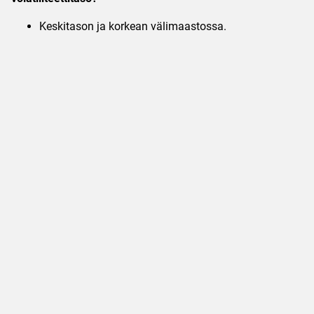
Keskitason ja korkean välimaastossa.