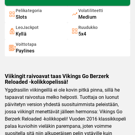
Pelikategoria
Volatiliteetti
Slots
Medium
LeoJackpot
Ruudukko
Kyllä
5x4
Voittotapa
Paylines
Viikingit raivoavat taas Vikings Go Berzerk
Reloaded -kolikkopelissä!
Yggdrasilin viikingeillä ei ole kovin pitkä pinna, sillä he
tapaavat raivostua melko helposti. Tuottaja on luonut
päivitetyn version yhdestä suosituimmista peleistään,
jossa viikingit menettävät jälleen hermonsa: Vikings Go
Berzerk Reloaded -kolikkopeli! Vuoden 2016 klassikkopeli
palaa kuvioihin vieläkin parempana, joten voimme
suositella sitä niin alkuperäisen pelin ystäville kuin