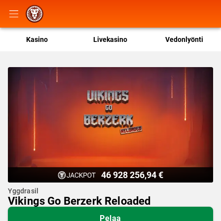
Kasino
Livekasino
Vedonlyönti
46 928 256,94 €
Yggdrasil
Vikings Go Berzerk Reloaded
Pelaa