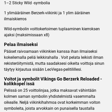
1–2 Sticky Wild -symbolia
1 ylimääräinen Berzerk-viikinki ja 1 ylim ääräinen
ilmaiskierros
Wild-symbolin voittokertoimen tuplaaminen kierroksen
ajaksi (maksimissaan x8)
Pelaa ilmaiseksi
Pääset raivoamaan viikinkien kanssa ihan ilmaiseksi
kokeilemalla peliä leikkirahalla . Voit pelata leikisti ilman
rekisteröitymistä, mutta saadaksesi oikeita voittoja sinun
täytyy kirjautua sisään LeoVegas-pelitilillesi.
Voitot ja symbolit Vikings Go Berzerk Reloaded -
kolikkopel issä
Pelissä on 25 voittolinjaa, jotka maksavat vähintään
kolmen saman symbolin yhdistelmistä vasemmalta
oikealle. Neljä viikinkihahmoa ovat korkeimman voiton
symboleita, joista arvokkain on punaisella taustalla