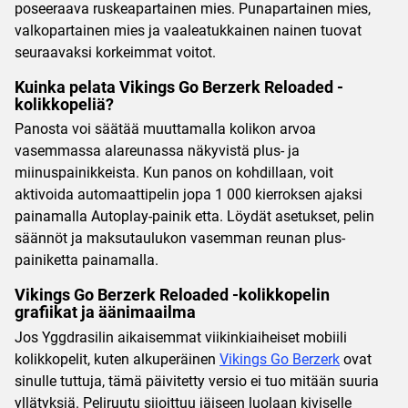
poseeraava ruskeapartainen mies. Punapartainen mies,
valkopartainen mies ja vaaleatukkainen nainen tuovat
seuraavaksi korkeimmat voitot.
Kuinka pelata Vikings Go Berzerk Reloaded -
kolikkopeliä?
Panosta voi säätää muuttamalla kolikon arvoa
vasemmassa alareunassa näkyvistä plus- ja
miinuspainikkeista. Kun panos on kohdillaan, voit
aktivoida automaattipelin jopa 1 000 kierroksen ajaksi
painamalla Autoplay-painik etta. Löydät asetukset, pelin
säännöt ja maksutaulukon vasemman reunan plus-
painiketta painamalla.
Vikings Go Berzerk Reloaded -kolikkopelin
grafiikat ja äänimaailma
Jos Yggdrasilin aikaisemmat viikinkiaiheiset mobiili
kolikkopelit, kuten alkuperäinen
Vikings Go Berzerk
ovat
sinulle tuttuja, tämä päivitetty versio ei tuo mitään suuria
yllätyksiä. Peliruutu sijoittuu jäiseen luolaan kiviselle