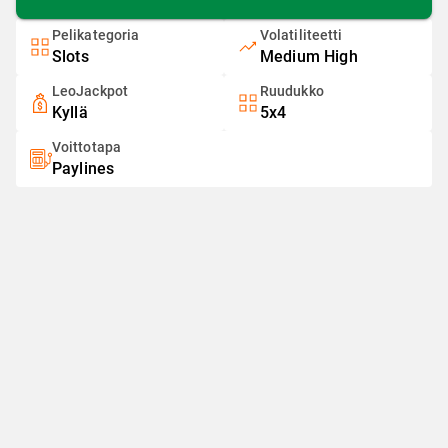
Pelikategoria
Volatiliteetti
Slots
Medium High
LeoJackpot
Ruudukko
Kyllä
5x4
Voittotapa
Paylines