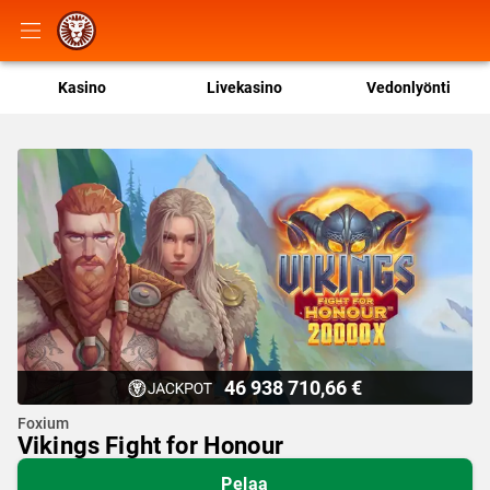
Kasino
Livekasino
Vedonlyönti
46 938 710,66 €
Foxium
Vikings Fight for Honour
Pelaa