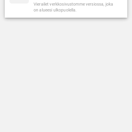
Vierailet verkkosivustomme versiossa, joka
on alueesi ulkopuolella.
KASINO
LIVEKASINO
Kolikkopelit
Ruletti
Suosituimmat
Blackjack
Uusimmat pelit
Pokeri
LeoJackpot
Baccarat
LeoVegas Originals
Suositut livekasinopelit
Jättipottipelit
Uudet livekasinopelit
Megaways-pelit
LeoVegas eksklusiiviset