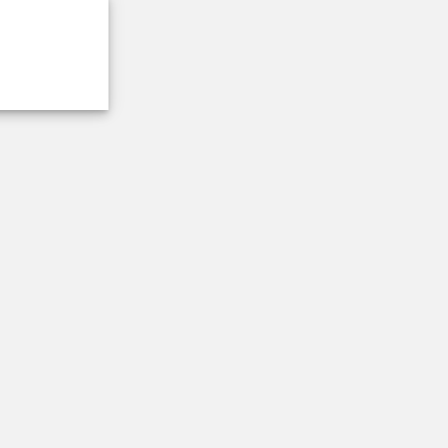
LEOVEGAS
Tietoa meistä
Sovellukset
Säännöt ja ehdot
Affiliaatit
LeoSafePlay