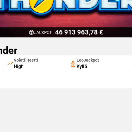
46 913 963,78 €
nder
Volatiliteetti
LeoJackpot
High
Kyllä