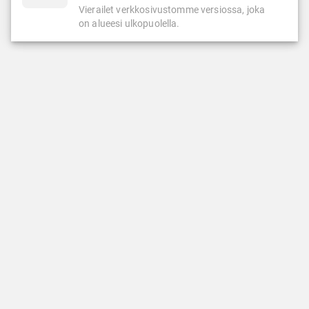
Vierailet verkkosivustomme versiossa, joka
on alueesi ulkopuolella.
KASINO
LIVEKASINO
Kolikkopelit
Ruletti
Suosituimmat
Blackjack
Uusimmat pelit
Pokeri
LeoJackpot
Baccarat
LeoVegas Originals
Suositut livekasinopelit
Jättipottipelit
Uudet livekasinopelit
Megaways-pelit
LeoVegas eksklusiiviset