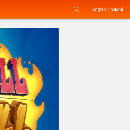
English
Suomi