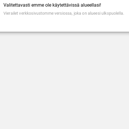
Valitettavasti emme ole käytettävissä alueellasi!
Vierailet verkkosivustomme versiossa, joka on alueesi ulkopuolella.
LIVEKASINO
VEDONLYÖNTI
Ruletti
Live-vedonlyönti
Blackjack
Jalkapallo
Pokeri
Jääkiekko
Baccarat
Tennis
Suositut livekasinopelit
Esports