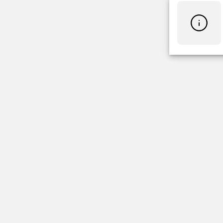
KASINO
Kolikkopelit
Suosituimmat
Uusimmat pelit
LeoJackpot
LeoVegas Originals