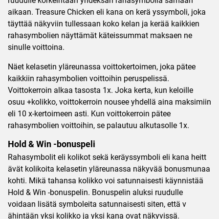
ruudulle korkeintaan yhdeksän rahasymbolia samaan
aikaan. Treasure Chicken eli kana on kerä yssymboli, joka
täyttää näkyviin tullessaan koko kelan ja kerää kaikkien
rahasymbolien näyttämät käteissummat maksaen ne
sinulle voittoina.
Näet kelasetin yläreunassa voittokertoimen, joka pätee
kaikkiin rahasymbolien voittoihin peruspelissä.
Voittokerroin alkaa tasosta 1x. Joka kerta, kun keloille
osuu +kolikko, voittokerroin nousee yhdellä aina maksimiin
eli 10 x-kertoimeen asti. Kun voittokerroin pätee
rahasymbolien voittoihin, se palautuu alkutasolle 1x.
Hold & Win -bonuspeli
Rahasymbolit eli kolikot sekä keräyssymboli eli kana heitt
ävät kolikoita kelasetin yläreunassa näkyvää bonusmunaa
kohti. Mikä tahansa kolikko voi satunnaisesti käynnistää
Hold & Win -bonuspelin. Bonuspelin aluksi ruudulle
voidaan lisätä symboleita satunnaisesti siten, että v
ähintään yksi kolikko ja yksi kana ovat näkyvissä.