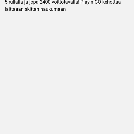
5 rullalla ja jopa 2400 voittotavalla! Play'n GO kehottaa
laittaaan skittan naukumaan