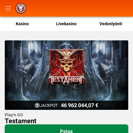
Kasino
Livekasino
Vedonlyönti
46 962 044,07 €
Play'n GO
Testament
Pelaa