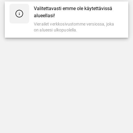
Valitettavasti emme ole käytettävissä
alueellasi!
Vierailet verkkosivustomme versiossa, joka
on alueesi ulkopuolella.
KASINO
LIVEKASINO
Kolikkopelit
Ruletti
Suosituimmat
Blackjack
Uusimmat pelit
Pokeri
LeoJackpot
Baccarat
LeoVegas Originals
Suositut livekasinopelit