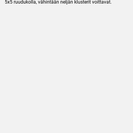
5x5 ruudukolla, vähintään neljän klusterit voittavat.