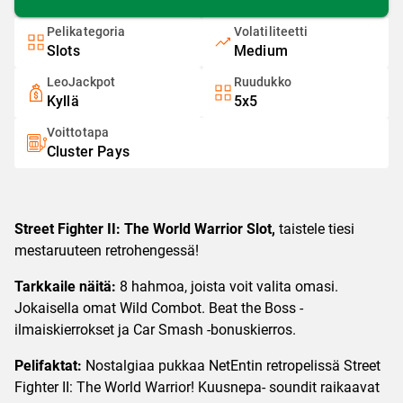
Pelikategoria
Volatiliteetti
Slots
Medium
LeoJackpot
Ruudukko
Kyllä
5x5
Voittotapa
Cluster Pays
Street Fighter II: The World Warrior Slot,
taistele tiesi
mestaruuteen retrohengessä!
Tarkkaile näitä:
8 hahmoa, joista voit valita omasi.
Jokaisella omat Wild Combot. Beat the Boss -
ilmaiskierrokset ja Car Smash -bonuskierros.
Pelifaktat:
Nostalgiaa pukkaa NetEntin retropelissä Street
Fighter II: The World Warrior! Kuusnepa- soundit raikaavat