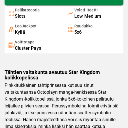
Pelikategoria
Volatiliteetti
Slots
Low Medium
LeoJackpot
Ruudukko
Kyllä
5x6
Voittotapa
Cluster Pays
Tähtien valtakunta avautuu Star Kingdom
kolikkopelissä
Pinkkitukkainen tähtiprinsessa kut suu sinut
valtakuntaansa Octoplayn manga-henkisessä Star
Kingdom -kolikkopelissä, jonka 5x6-kokoinen peliruutu
leijailee pilvien seassa. Perussymboleina toimii erivärisiä
jalokiviä, ja itse prins essa nähdään scatter-symbolin
roolissa. Hänen majesteettinsa voi siis myöntää sinulle
ilmaiskierroksia, minkä lisäksi hän saattaa kutsua