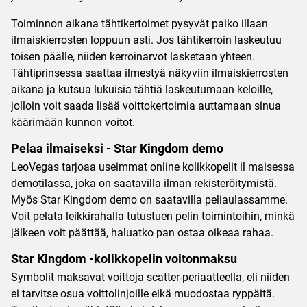
Toiminnon aikana tähtikertoimet pysyvät paiko illaan
ilmaiskierrosten loppuun asti. Jos tähtikerroin laskeutuu
toisen päälle, niiden kerroinarvot lasketaan yhteen.
Tähtiprinsessa saattaa ilmestyä näkyviin ilmaiskierrosten
aikana ja kutsua lukuisia tähtiä laskeutumaan keloille,
jolloin voit saada lisää voittokertoimia auttamaan sinua
käärimään kunnon voitot.
Pelaa ilmaiseksi - Star Kingdom demo
LeoVegas tarjoaa useimmat online kolikkopelit il maisessa
demotilassa, joka on saatavilla ilman rekisteröitymistä.
Myös Star Kingdom demo on saatavilla peliaulassamme.
Voit pelata leikkirahalla tutustuen pelin toimintoihin, minkä
jälkeen voit päättää, haluatko pan ostaa oikeaa rahaa.
Star Kingdom -kolikkopelin voitonmaksu
Symbolit maksavat voittoja scatter-periaatteella, eli niiden
ei tarvitse osua voittolinjoille eikä muodostaa ryppäitä.