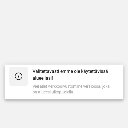
Valitettavasti emme ole käytettävissä
alueellasi!
Vierailet verkkosivustomme versiossa, joka
on alueesi ulkopuolella.