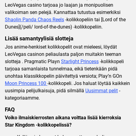
LeoVegas casino tarjoaa jo laajan ja monipuolisen
valikoiman sen pelejä. Kannattaa tutustua esimerkiksi
Shaolin Panda Chaos Reels
-kolikkopeliin tai [Lord of the
Dunes](/peli/ lord-of-the-dunes) -kolikkopeliin.
Lisää samantyylisiä slotteja
Jos anime-henkiset kolikkopelit ovat mieleesi, löydät
LeoVegas casinon peliaulasta paljon muitakin teeman
slotteja . Pragmatic Playn
Starlight Princess
-kolikkopeli
tarjoaa samanlaista tunnelmaa, eikä tietenkään pidä
unohtaa klassikkopelin päivitettyä versiota; Play’n GOn
Moon Princess 100
-kolikkopeli. Jos haluat löytää kaikkein
uusimpia pelijulkaisuja, pidä silmällä
Uusimmat pelit
-
kategoriaamme.
FAQ
Voiko ilmaiskierrosten aikana voittaa lisää kierroksia
Star Kingdom -kolikkopelissä?