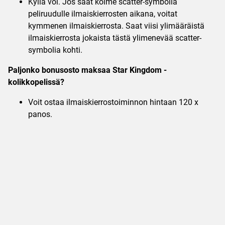
Kyllä voi. Jos saat kolme scatter-symbolia
peliruudulle ilmaiskierrosten aikana, voitat
kymmenen ilmaiskierrosta. Saat viisi ylimääräistä
ilmaiskierrosta jokaista tästä ylimenevää scatter-
symbolia kohti.
Paljonko bonusosto maksaa Star Kingdom -
kolikkopelissä?
Voit ostaa ilmaiskierrostoiminnon hintaan 120 x
panos.