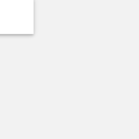
LEOVEGAS
Tietoa meistä
Sovellukset
Säännöt ja ehdot
Affiliaatit
LeoSafePlay