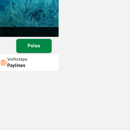
Pelaa
Voittotapa
Paylines