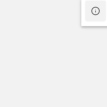
KASINO
Kolikkopelit
Suosituimmat
Uusimmat pelit
LeoJackpot
LeoVegas Originals