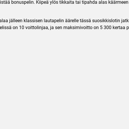
stää bonuspelin. Kiipeä ylös tikkaita tai tipahda alas käärmee
laa jälleen klassisen lautapelin äärelle tässä suosikkislotin jatk
. Pelissä on 10 voittolinjaa, ja sen maksimivoitto on 5 300 kertaa