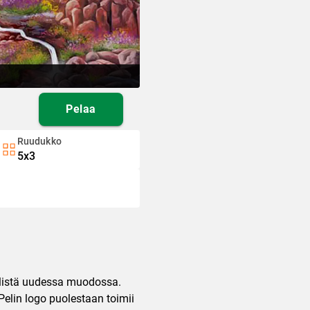
Pelaa
Ruudukko
5x3
elistä uudessa muodossa.
 Pelin logo puolestaan toimii