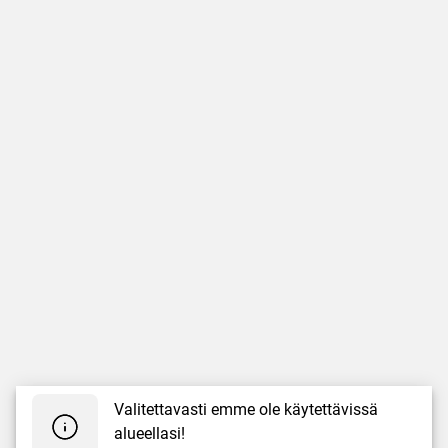
Valitettavasti emme ole käytettävissä
alueellasi!