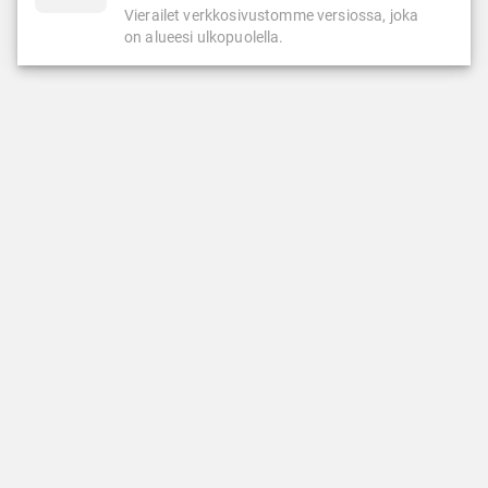
Vierailet verkkosivustomme versiossa, joka
on alueesi ulkopuolella.
KASINO
LIVEKASINO
Kolikkopelit
Ruletti
Suosituimmat
Blackjack
Uusimmat pelit
Pokeri
LeoJackpot
Baccarat
LeoVegas Originals
Suositut livekasinopelit
Jättipottipelit
Uudet livekasinopelit
Megaways-pelit
LeoVegas eksklusiiviset