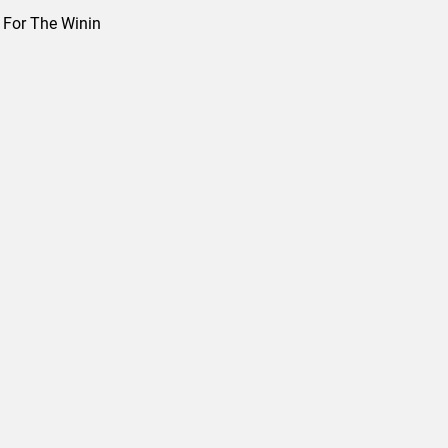
t For The Winin