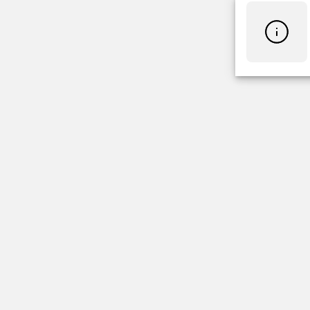
KASINO
Kolikkopelit
Suosituimmat
Uusimmat pelit
LeoJackpot
LeoVegas Originals