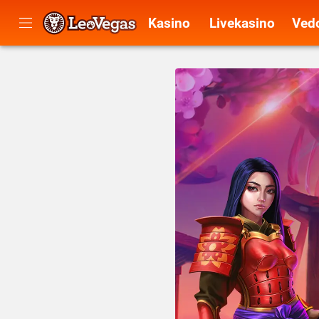
Kasino
Livekasino
Vedo