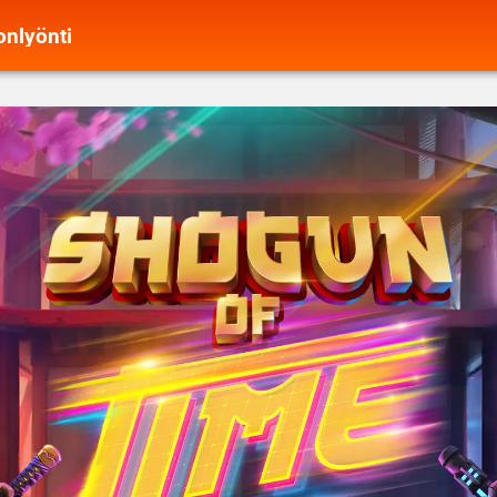
nlyönti