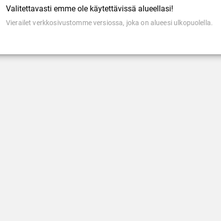
Valitettavasti emme ole käytettävissä alueellasi!
Vierailet verkkosivustomme versiossa, joka on alueesi ulkopuolella.
LIVEKASINO
VEDONLYÖNTI
Ruletti
Live-vedonlyönti
Blackjack
Jalkapallo
Pokeri
Jääkiekko
Baccarat
Tennis
Suositut livekasinopelit
Esports