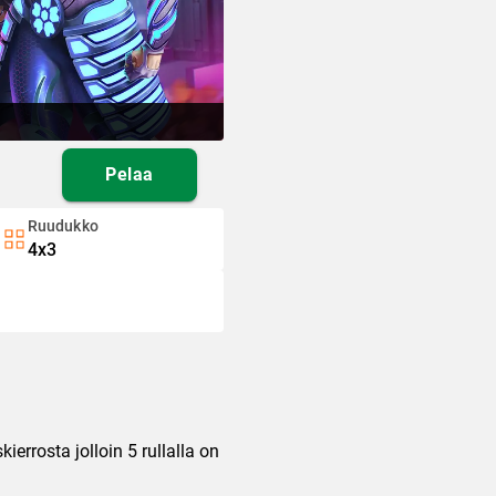
Pelaa
Ruudukko
4x3
ierrosta jolloin 5 rullalla on