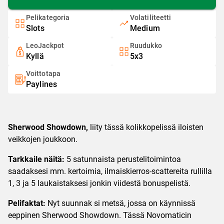
Pelikategoria
Volatiliteetti
Slots
Medium
LeoJackpot
Ruudukko
Kyllä
5x3
Voittotapa
Paylines
Sherwood Showdown,
liity tässä kolikkopelissä iloisten
veikkojen joukkoon.
Tarkkaile näitä:
5 satunnaista perustelitoimintoa
saadaksesi mm. kertoimia, ilmaiskierros-scattereita rullilla
1, 3 ja 5 laukaistaksesi jonkin viidestä bonuspelistä.
Pelifaktat:
Nyt suunnak si metsä, jossa on käynnissä
eeppinen Sherwood Showdown. Tässä Novomaticin