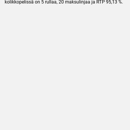
kolikkopelissä on 5 rullaa, 20 maksulinjaa ja RTP 95,13 %.