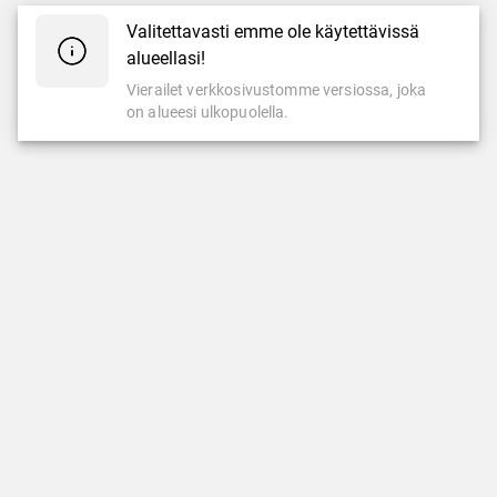
Valitettavasti emme ole käytettävissä
alueellasi!
Vierailet verkkosivustomme versiossa, joka
on alueesi ulkopuolella.
KASINO
LIVEKASINO
Kolikkopelit
Ruletti
Suosituimmat
Blackjack
Uusimmat pelit
Pokeri
LeoJackpot
Baccarat
LeoVegas Originals
Suositut livekasinopelit