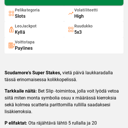
Pelikategoria
Volatiliteetti
Slots
High
LeoJackpot
Ruudukko
Kyllä
5x3
Voittotapa
Paylines
Scudamore's Super Stakes,
vietä päivä laukkaradalla
tässä erinomaisessa kolikkopelissä.
Tarkkaile näitä:
Bet Slip -toimintoa, jolla voit lyödä vetoa
siitä miten monta symbolia osuu x määrässä kierroksia
sekä kolmea scatteria parittomilla rullilla saadaksesi
lisäkierroksia.
P elifaktat:
Ota räjähtävä lähtö 5 rullalla ja 20