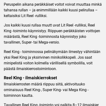
Peruspelin aikana peräkkäiset voitot voivat muuttaa minkä
tahansa rullan – ja enimmillään kaikki kuusi pelirullaa –
keltaisiksi Lit Reel -rulliksi.
Jos kaikki kuusi rullaa muutt uvat Lit Reel -rulliksi, Reel
King -toiminto käynnistyy. Riippuen peräkkäisten voittojen
määrästä, Reel King -toiminnosta käynnistyy joko
tavallinen, Super- tai Mega-versio.
Reel King - toiminnossa pelinäkymään ilmestyy vähintään
yksi Reel King ja yksirivinen minikolikkopeli. Jos saat
minipelistä voiton kolmella värillisellä symbolilla, voit
päästä ilmaiskierrostoimintoon.
Reel King - ilmaiskierrokset
Ilmaiskierrosten määrä riippuu siitä, aktivoituuko
ominaisuus Reel King-, Super King- vai Mega King -
toiminnon kautta.
Tavallinen Reel King -toiminto voi palkita 8–12 ilmaiskier