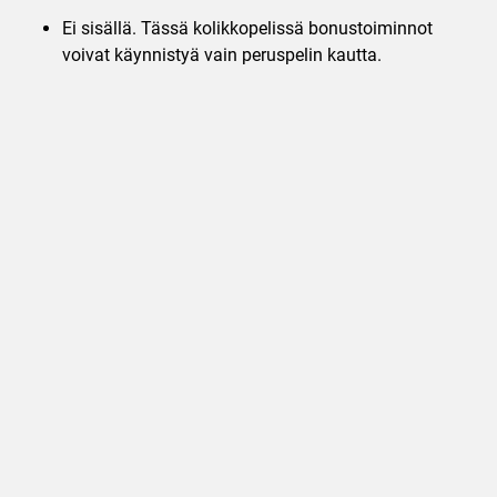
Ei sisällä. Tässä kolikkopelissä bonustoiminnot
voivat käynnistyä vain peruspelin kautta.