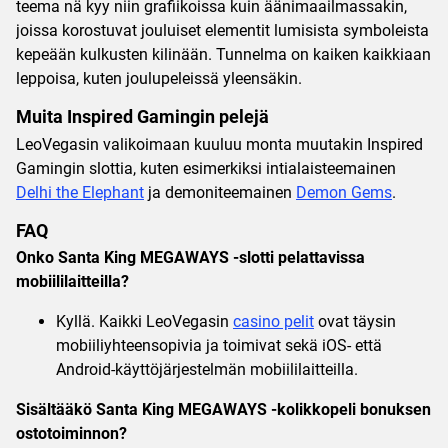
teema nä kyy niin grafiikoissa kuin äänimaailmassakin,
joissa korostuvat jouluiset elementit lumisista symboleista
kepeään kulkusten kilinään. Tunnelma on kaiken kaikkiaan
leppoisa, kuten joulupeleissä yleensäkin.
Muita Inspired Gamingin pelejä
LeoVegasin valikoimaan kuuluu monta muutakin Inspired
Gamingin slottia, kuten esimerkiksi intialaisteemainen
Delhi the Elephant
ja demoniteemainen
Demon Gems
.
FAQ
Onko Santa King MEGAWAYS -slotti pelattavissa
mobiililaitteilla?
Kyllä. Kaikki LeoVegasin
casino pelit
ovat täysin
mobiiliyhteensopivia ja toimivat sekä iOS- että
Android-käyttöjärjestelmän mobiililaitteilla.
Sisältääkö Santa King MEGAWAYS -kolikkopeli bonuksen
ostotoiminnon?