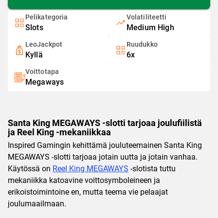
Pelikategoria
Volatiliteetti
Slots
Medium High
LeoJackpot
Ruudukko
Kyllä
6x
Voittotapa
Megaways
Santa King MEGAWAYS -slotti tarjoaa joulufiilistä
ja Reel King -mekaniikkaa
Inspired Gamingin kehittämä jouluteemainen Santa King
MEGAWAYS -slotti tarjoaa jotain uutta ja jotain vanhaa.
Käytössä on
Reel King MEGAWAYS
-slotista tuttu
mekaniikka katoavine voittosymboleineen ja
erikoistoimintoine en, mutta teema vie pelaajat
joulumaailmaan.