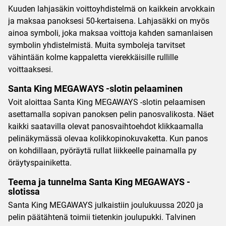
Kuuden lahjasäkin voittoyhdistelmä on kaikkein arvokkain
ja maksaa panoksesi 50-kertaisena. Lahjasäkki on myös
ainoa symboli, joka maksaa voittoja kahden samanlaisen
symbolin yhdistelmistä. Muita symboleja tarvitset
vähintään kolme kappaletta vierekkäisille rullille
voittaaksesi.
Santa King MEGAWAYS -slotin pelaaminen
Voit aloittaa Santa King MEGAWAYS -slotin pelaamisen
asettamalla sopivan panoksen pelin panosvalikosta. Näet
kaikki saatavilla olevat panosvaihtoehdot klikkaamalla
pelinäkymässä olevaa kolikkopinokuvaketta. Kun panos
on kohdillaan, pyöräytä rullat liikkeelle painamalla py
öräytyspainiketta.
Teema ja tunnelma Santa King MEGAWAYS -
slotissa
Santa King MEGAWAYS julkaistiin joulukuussa 2020 ja
pelin päätähtenä toimii tietenkin joulupukki. Talvinen