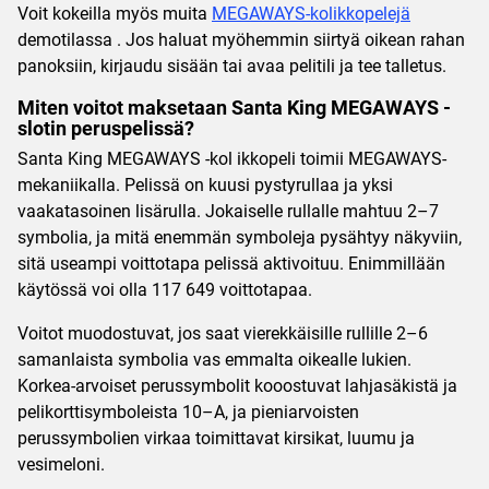
Voit kokeilla myös muita
MEGAWAYS-kolikkopelejä
demotilassa . Jos haluat myöhemmin siirtyä oikean rahan
panoksiin, kirjaudu sisään tai avaa pelitili ja tee talletus.
Miten voitot maksetaan Santa King MEGAWAYS -
slotin peruspelissä?
Santa King MEGAWAYS -kol ikkopeli toimii MEGAWAYS-
mekaniikalla. Pelissä on kuusi pystyrullaa ja yksi
vaakatasoinen lisärulla. Jokaiselle rullalle mahtuu 2–7
symbolia, ja mitä enemmän symboleja pysähtyy näkyviin,
sitä useampi voittotapa pelissä aktivoituu. Enimmillään
käytössä voi olla 117 649 voittotapaa.
Voitot muodostuvat, jos saat vierekkäisille rullille 2–6
samanlaista symbolia vas emmalta oikealle lukien.
Korkea-arvoiset perussymbolit kooostuvat lahjasäkistä ja
pelikorttisymboleista 10–A, ja pieniarvoisten
perussymbolien virkaa toimittavat kirsikat, luumu ja
vesimeloni.