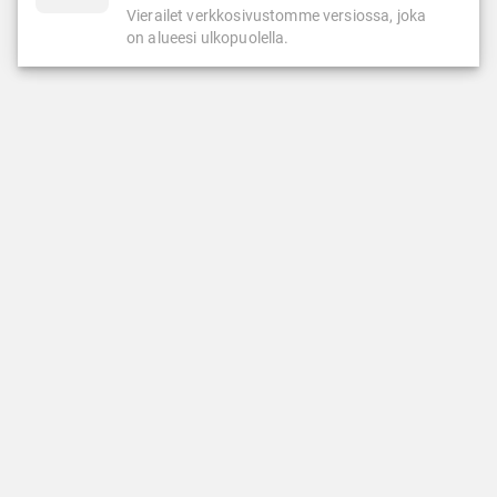
Vierailet verkkosivustomme versiossa, joka
on alueesi ulkopuolella.
KASINO
LIVEKASINO
Kolikkopelit
Ruletti
Suosituimmat
Blackjack
Uusimmat pelit
Pokeri
LeoJackpot
Baccarat
LeoVegas Originals
Suositut livekasinopelit
Jättipottipelit
Uudet livekasinopelit
Megaways-pelit
LeoVegas eksklusiiviset