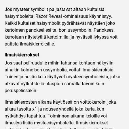
Jos mysteerisymbolit paljastavat altaan kultaisia
haisymboleita, Razor Reveal -ominaisuus käynnistyy.
Kaikki kultaiset haisymbolit pyörähtävät näyttäen joko
kertoimen panoksellesi tai bon ussymbolin. Panoksesi
kerrotaan näytetyillä kertoimilla, ja hyvässä lykyssä voit
päästä ilmaiskierroksille.
Ilmaiskierrokset
Jos saat peliruudulle mihin tahansa kohtaan näkyviin
ainakin kolme bon ussymbolia, voitat ilmaiskierroksia.
Toinen ja neljäs kela täyttyvät mysteerisymboleista, jotka
alkavat nytkähdellä alaspäin samalla tavoin kuin
peruspelissäkin.
Ilmaiskierrosten aikana käyt össä on voittokerroin, joka
alkaa tasolta x1 ja nousee yhdellä joka kerta, kun
nytkähdys tapahtuu. Toiminnon aikana keloille voi
ilmestyä lisää mysteerisymboleita. Ilmaiskierrokset