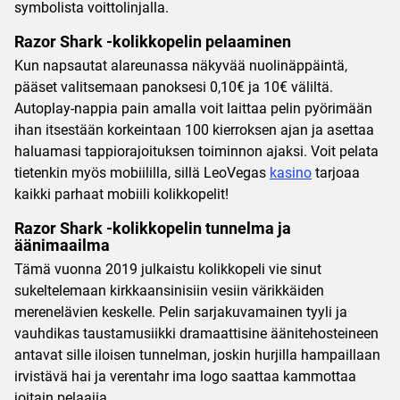
symbolista voittolinjalla.
Razor Shark -kolikkopelin pelaaminen
Kun napsautat alareunassa näkyvää nuolinäppäintä,
pääset valitsemaan panoksesi 0,10€ ja 10€ väliltä.
Autoplay-nappia pain amalla voit laittaa pelin pyörimään
ihan itsestään korkeintaan 100 kierroksen ajan ja asettaa
haluamasi tappiorajoituksen toiminnon ajaksi. Voit pelata
tietenkin myös mobiililla, sillä LeoVegas
kasino
tarjoaa
kaikki parhaat mobiili kolikkopelit!
Razor Shark -kolikkopelin tunnelma ja
äänimaailma
Tämä vuonna 2019 julkaistu kolikkopeli vie sinut
sukeltelemaan kirkkaansinisiin vesiin värikkäiden
merenelävien keskelle. Pelin sarjakuvamainen tyyli ja
vauhdikas taustamusiikki dramaattisine äänitehosteineen
antavat sille iloisen tunnelman, joskin hurjilla hampaillaan
irvistävä hai ja verentahr ima logo saattaa kammottaa
joitain pelaajia.