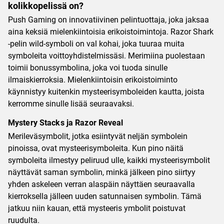
kolikkopelissä on?
Push Gaming on innovatiivinen pelintuottaja, joka jaksaa
aina keksiä mielenkiintoisia erikoistoimintoja. Razor Shark
-pelin wild-symboli on val kohai, joka tuuraa muita
symboleita voittoyhdistelmissäsi. Merimiina puolestaan
toimii bonussymbolina, joka voi tuoda sinulle
ilmaiskierroksia. Mielenkiintoisin erikoistoiminto
käynnistyy kuitenkin mysteerisymboleiden kautta, joista
kerromme sinulle lisää seuraavaksi.
Mystery Stacks ja Razor Reveal
Merileväsymbolit, jotka esiintyvät neljän symbolein
pinoissa, ovat mysteerisymboleita. Kun pino näitä
symboleita ilmestyy peliruud ulle, kaikki mysteerisymbolit
näyttävät saman symbolin, minkä jälkeen pino siirtyy
yhden askeleen verran alaspäin näyttäen seuraavalla
kierroksella jälleen uuden satunnaisen symbolin. Tämä
jatkuu niin kauan, että mysteeris ymbolit poistuvat
ruudulta.