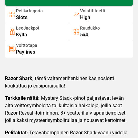
Pelikategoria
Volatiliteetti
Slots
High
LeoJackpot
Ruudukko
Kyllä
5x4
Voittotapa
Paylines
Razor Shark,
tämä valtamerihenkinen kasinoslotti
koukuttaa jo ensipuraisulla!
Tarkkaile näitä:
Mystery Stack -pinot paljastavat levän
alta voittosymboleita tai kultaisia haikaloja, joilla saat
Razor Reveal -toiminnon. 3+ scatterilla v apaakierrokset,
joilla kaksi mysteerisymbolirullaa ja nousevat kertoimet.
Pelifaktat:
Terävähampainen Razor Shark vaanii viidellä