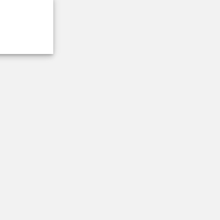
LEOVEGAS
Tietoa meistä
Sovellukset
Säännöt ja ehdot
Affiliaatit
LeoSafePlay