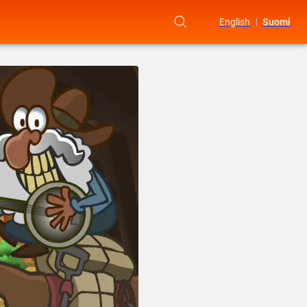
English
Suomi