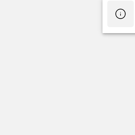
KASINO
Kolikkopelit
Suosituimmat
Uusimmat pelit
LeoJackpot
LeoVegas Originals