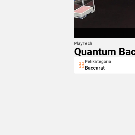
PlayTech
Quantum Bac
Pelikategoria
Baccarat