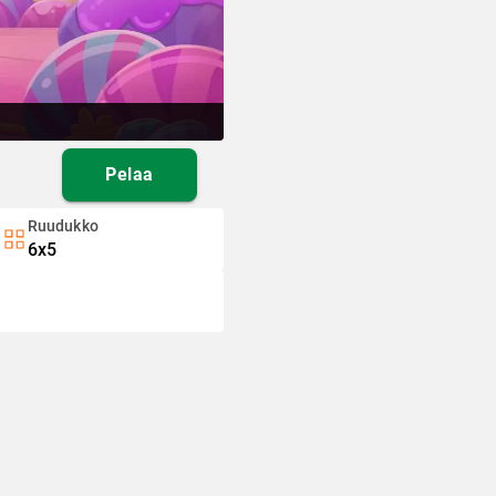
Pelaa
Ruudukko
6x5