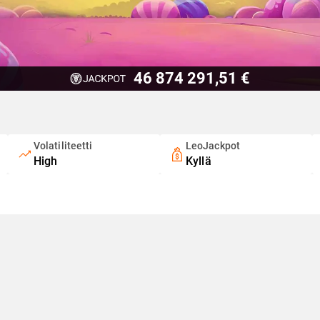
46 874 291,51 €
Volatiliteetti
LeoJackpot
High
Kyllä